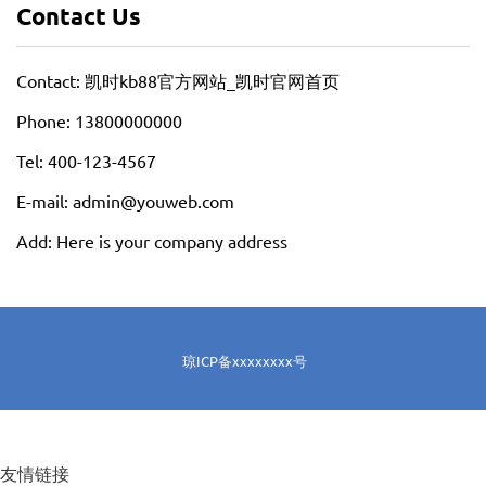
Contact Us
Contact: 凯时kb88官方网站_凯时官网首页
Phone: 13800000000
Tel: 400-123-4567
E-mail: admin@youweb.com
Add: Here is your company address
琼ICP备xxxxxxxx号
友情链接