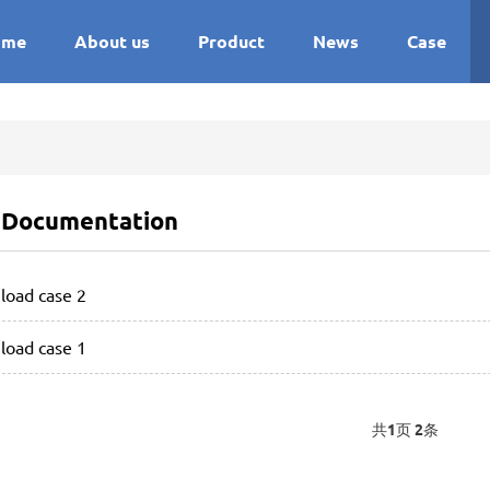
ome
About us
Product
News
Case
 Documentation
oad case 2
oad case 1
共
1
页
2
条