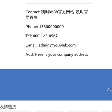
Contact: 凯时kb88官方网站_凯时官
网首页
Phone: 13800000000
Tel: 400-123-4567
E-mail: admin@youweb.com
Add: Here is your company address
Ad
友情链接