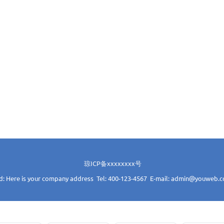
琼ICP备xxxxxxxx号
d: Here is your company address Tel: 400-123-4567 E-mail: admin@youweb.