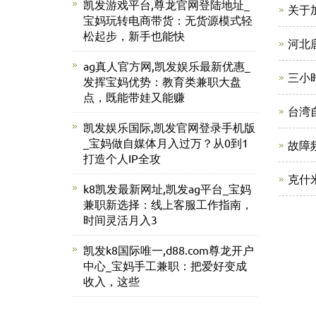
凯发游戏平台,尊龙官网登陆地址_
关于
宝妈玩转电商带货：无货源模式轻
松起步，新手也能快
河北
ag真人官方网,凯发娱乐最新优惠_
三小
发挥宝妈优势：教育类兼职大盘
点，既能带娃又能赚
台湾
凯发娱乐国际,凯发官网登录手机版
_宝妈做自媒体月入过万？从0到1
故障
打造个人IP全攻
克什
k8凯发最新网址,凯发ag平台_宝妈
兼职新选择：线上客服工作指南，
时间灵活月入3
凯发k8国际唯一,d88.com尊龙开户
中心_宝妈手工兼职：把爱好变成
收入，这些