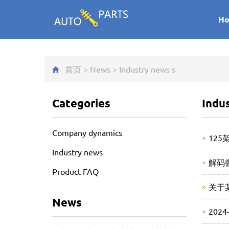
H
首页
>
News
>
Industry news
s
Categories
Indu
Company dynamics
12
Industry news
解码
Product FAQ
关于
News
20