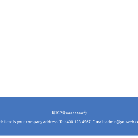
琼ICP备xxxxxxxx号
d: Here is your company address Tel: 400-123-4567 E-mail: admin@youweb.