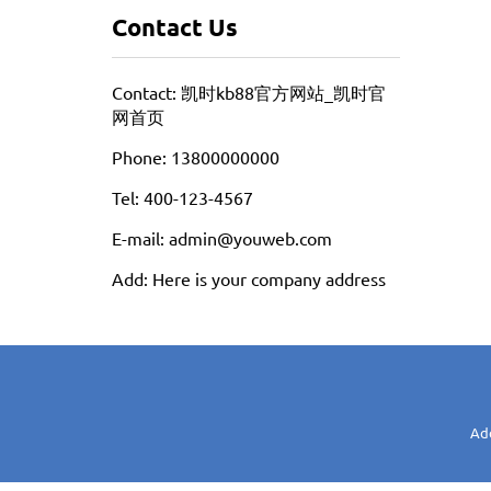
Contact Us
Contact: 凯时kb88官方网站_凯时官
网首页
Phone: 13800000000
Tel: 400-123-4567
E-mail: admin@youweb.com
Add: Here is your company address
Ad