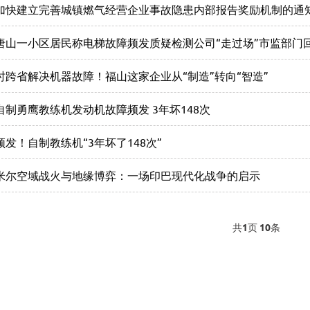
加快建立完善城镇燃气经营企业事故隐患内部报告奖励机制的通
唐山一小区居民称电梯故障频发质疑检测公司“走过场”市监部门
时跨省解决机器故障！福山这家企业从“制造”转向“智造”
自制勇鹰教练机发动机故障频发 3年坏148次
频发！自制教练机“3年坏了148次”
米尔空域战火与地缘博弈：一场印巴现代化战争的启示
共
1
页
10
条