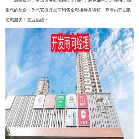
谢您的配合！为您安排开发商销售全程接待并讲解，尊享内部团购
优惠服务！置业热线：