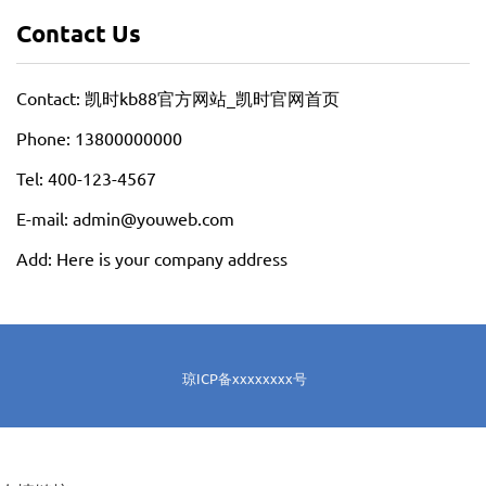
Contact Us
Contact: 凯时kb88官方网站_凯时官网首页
Phone: 13800000000
Tel: 400-123-4567
E-mail: admin@youweb.com
Add: Here is your company address
琼ICP备xxxxxxxx号