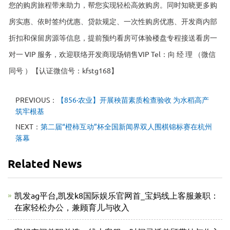
您的购房旅程带来助力，帮您实现轻松高效购房。同时知晓更多购
房实惠、依时签约优惠、贷款规定、一次性购房优惠、开发商内部
折扣和保留房源等信息，提前预约看房可体验楼盘专程接送看房一
对一 VIP 服务，欢迎联络开发商现场销售VIP Tel：向 经 理 （微信
同号 ）【认证微信号：kfstg168】
PREVIOUS：
【856·农业】开展秧苗素质检查验收 为水稻高产
筑牢根基
NEXT：
第二届“橙柿互动”杯全国新闻界双人围棋锦标赛在杭州
落幕
Related News
凯发ag平台,凯发k8国际娱乐官网首_宝妈线上客服兼职：
在家轻松办公，兼顾育儿与收入