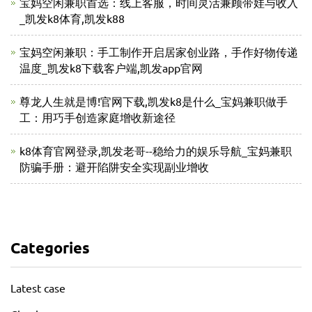
宝妈空闲兼职首选：线上客服，时间灵活兼顾带娃与收入
_凯发k8体育,凯发k88
宝妈空闲兼职：手工制作开启居家创业路，手作好物传递
温度_凯发k8下载客户端,凯发app官网
尊龙人生就是博!官网下载,凯发k8是什么_宝妈兼职做手
工：用巧手创造家庭增收新途径
k8体育官网登录,凯发老哥--稳给力的娱乐导航_宝妈兼职
防骗手册：避开陷阱安全实现副业增收
Categories
Latest case