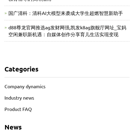
国广清科：清科AI大模型来袭成大学生超燃智慧新助手
d88尊龙官网推选ag发财网强,凯发k8ag旗舰厅网址_宝妈
空闲兼职新机遇：自媒体创作分享育儿生活实现变现
Categories
Company dynamics
Industry news
Product FAQ
News