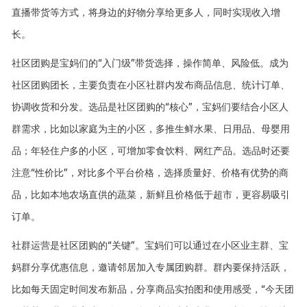
直播带货等方式，将身边的好物分享给更多人，同时实现收入增
长。
社区团购是宝妈们的“入门级”带货选择，操作简单、风险低。成为
社区团购团长，主要负责在小区社群内发布商品信息、统计订单、
协调收货和分发。选品是社区团购的“核心”，宝妈们要结合小区人
群需求，比如以家庭为主的小区，多推生鲜水果、日用品、母婴用
品；年轻住户多的小区，可增加零食饮料、网红产品。选品时还要
注意“性价比”，对比多个平台价格，选择质量好、价格有优势的商
品，比如本地农场直供的蔬菜，新鲜且价格低于超市，更容易吸引
订单。
社群运营是社区团购的“关键”。宝妈们可以通过在小区业主群、宝
妈群分享优惠信息，邀请邻居加入专属团购群。群内要保持活跃，
比如每天固定时间发布新品，分享商品实拍图和使用感受，“今天团