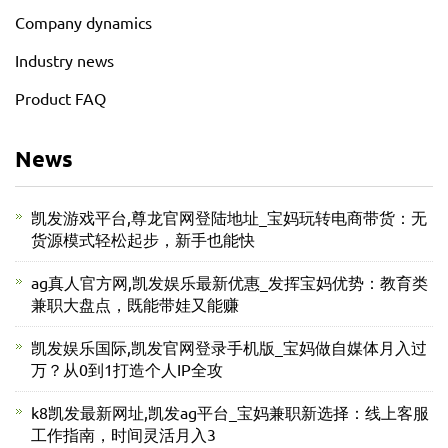
Company dynamics
Industry news
Product FAQ
News
凯发游戏平台,尊龙官网登陆地址_宝妈玩转电商带货：无
货源模式轻松起步，新手也能快
ag真人官方网,凯发娱乐最新优惠_发挥宝妈优势：教育类
兼职大盘点，既能带娃又能赚
凯发娱乐国际,凯发官网登录手机版_宝妈做自媒体月入过
万？从0到1打造个人IP全攻
k8凯发最新网址,凯发ag平台_宝妈兼职新选择：线上客服
工作指南，时间灵活月入3