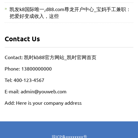
凯发k8国际唯一,d88.com尊龙开户中心_宝妈手工兼职：
把爱好变成收入，这些
Contact Us
Contact: 凯时kb88官方网站_凯时官网首页
Phone: 13800000000
Tel: 400-123-4567
E-mail: admin@youweb.com
Add: Here is your company address
琼ICP备xxxxxxxx号