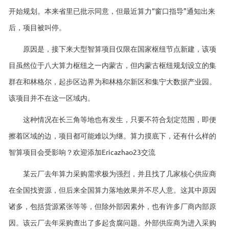
开始规划。本来省里已批示同意，但最近算力“窗口指导”通知出来
后，项目被叫停。
原因是，接下来大型智算项目仅限在国家枢纽节点新建，该项
目虽然位于八大算力枢纽之一内蒙古，但内蒙古枢纽规划设立的集
群在和林格尔，起步区边界为和林格尔新区和集宁大数据产业园。
该项目并不在这一区域内。
这种情况在长三角等地也有发生，只要不符合划定范围，即便
擦着区域的边，项目都可能难以为继。算力摸底下，还有什么样的
智算项目会受影响？欢迎添加Ericazhao23交流
某云厂去年算力采购需求极为强烈，并且找了几家核心供应商
在全国找资源，但后来全国算力落地效果并不尽人意。这其中原因
诸多，包括货源紧张等等，但除外部因素外，也有许多厂商内部原
因。该云厂去年采购查出了多起贪腐问题。外部供应商为进入采购