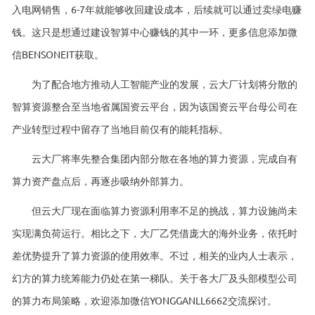
入电网销售，6-7年就能够收回建设成本，后续就可以通过卖绿电赚
钱。这只是想通过建设智算中心赚钱的其中一环，更多信息添加微
信BENSONEIT获取。
为了配合地方推动人工智能产业的发展，云大厂计划将分散的
智算资源整合至当地省属国资云平台，因为该国资云平台母公司在
产业转型过程中留存了当地目前仅有的能耗指标。
云大厂将率先整合集团内部分散在各地的算力资源，完成自有
算力资产盘点后，再逐步吸纳外部算力。
但云大厂现在面临算力资源利用率不足的挑战，算力设施尚未
实现满负荷运行。相比之下，大厂乙凭借庞大的海外业务，依托时
差优势提升了算力资源的使用效率。不过，相关的业内人士表示，
幻方的算力统筹能力仍处在第一梯队。关于各大厂及头部模型公司
的算力布局策略，欢迎添加微信YONGGANLL6662交流探讨。