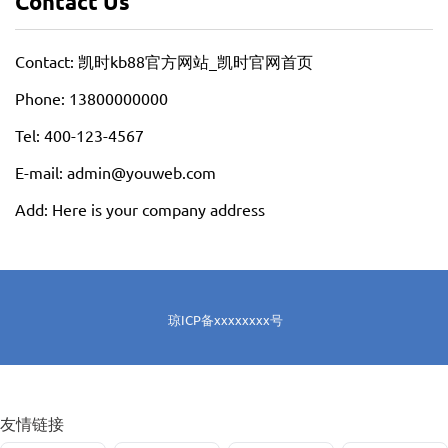
Contact Us
Contact: 凯时kb88官方网站_凯时官网首页
Phone: 13800000000
Tel: 400-123-4567
E-mail: admin@youweb.com
Add: Here is your company address
琼ICP备xxxxxxxx号
友情链接