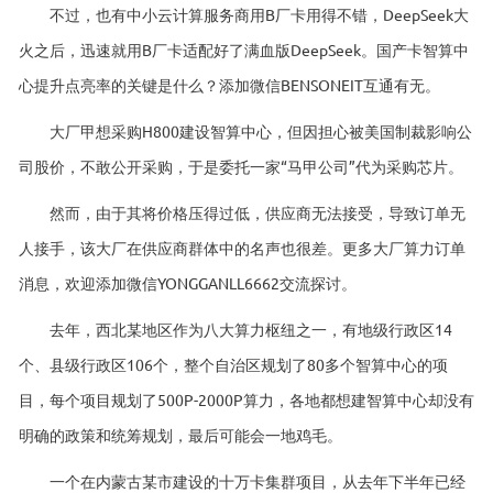
不过，也有中小云计算服务商用B厂卡用得不错，DeepSeek大
火之后，迅速就用B厂卡适配好了满血版DeepSeek。国产卡智算中
心提升点亮率的关键是什么？添加微信BENSONEIT互通有无。
大厂甲想采购H800建设智算中心，但因担心被美国制裁影响公
司股价，不敢公开采购，于是委托一家“马甲公司”代为采购芯片。
然而，由于其将价格压得过低，供应商无法接受，导致订单无
人接手，该大厂在供应商群体中的名声也很差。更多大厂算力订单
消息，欢迎添加微信YONGGANLL6662交流探讨。
去年，西北某地区作为八大算力枢纽之一，有地级行政区14
个、县级行政区106个，整个自治区规划了80多个智算中心的项
目，每个项目规划了500P-2000P算力，各地都想建智算中心却没有
明确的政策和统筹规划，最后可能会一地鸡毛。
一个在内蒙古某市建设的十万卡集群项目，从去年下半年已经