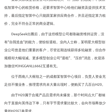
低智算中心的租赁价格，还要求智算中心给他们融资及提供技术支
持，最后指定智算中心只能跟某家供应商合作，并且还指定算力租
价，完全不符合正常的商业逻辑。
DeepSeek出圈后，由于这些模型公司都靠融资维持运营，没
有“自我造血”的能力，便纷纷退租。业内人士称，某明星大模型创
业公司曾是他们重要的客户，尽管近期连续获得多轮融资，但合作
规模却大幅缩减。更多模型创业公司“退租”、“压价”消息，欢迎添
加微信YONGGANLL6662互通有无。
位于西南八大枢纽之一的成都某智算中心项目，负责人资金充
足但不懂业务，推理需求尚未大量出现时，便购买了几百台H20。
由于H20属于合规产品且需求尚未爆发，那个时间点大厂都倾
向于直接向英伟达下单，只有字节需求量比较大，会向市场释放少
量的H20订单需求。